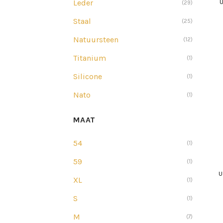
Leder
U
(29)
Staal
(25)
Natuursteen
(12)
Titanium
(1)
Silicone
(1)
Nato
(1)
MAAT
54
(1)
59
(1)
U
XL
(1)
S
(1)
M
(7)