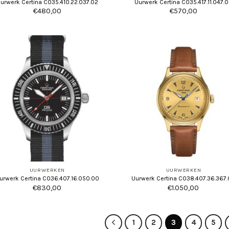
urwerk Certina C035.410.22.037.02
Uurwerk Certina C035.417.11.047.
€
480,00
€
570,00
UURWERKEN
UURWERKEN
urwerk Certina C036.407.16.050.00
Uurwerk Certina C038.407.36.367
€
830,00
€
1.050,00
1
2
3
4
5