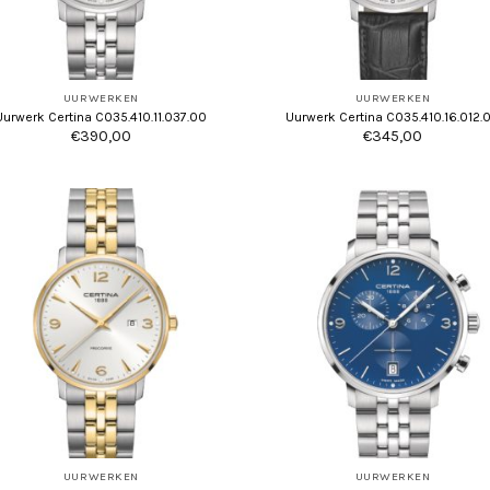
UURWERKEN
UURWERKEN
Uurwerk Certina C035.410.11.037.00
Uurwerk Certina C035.410.16.012.
€
390,00
€
345,00
UURWERKEN
UURWERKEN