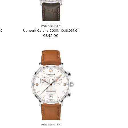
UURWERKEN
00
Uurwerk Certina C035.410.16.037.01
€
345,00
UURWERKEN