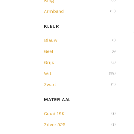
Ring
(2)
Armband
(13)
KLEUR
Blauw
(1)
Geel
(4)
Grijs
(6)
Wit
(38)
Zwart
(11)
MATERIAAL
Goud 18K
(2)
Zilver 925
(2)