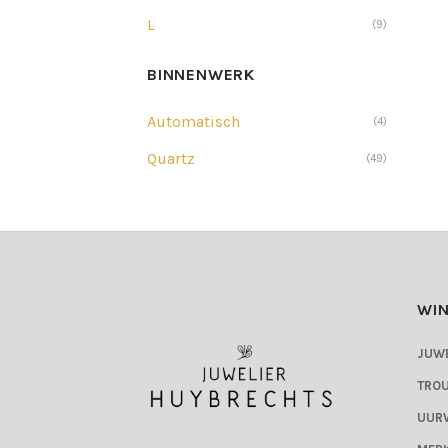
L
(9)
BINNENWERK
Automatisch
(4)
Quartz
(49)
WIN
JUW
TRO
UUR