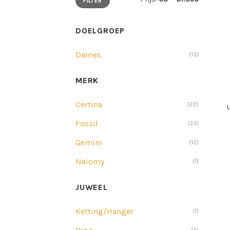
FILTER
prijs
prijs
DOELGROEP
Dames
(13)
MERK
Certina
(20)
U
Fossil
(33)
Gemini
(12)
Naiomy
(1)
JUWEEL
Ketting/Hanger
(1)