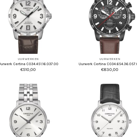
UURWERKEN
UURWERKEN
urwerk Certina C034.451.16.037.00
Uurwerk Certina C034.654.36.057
€
510,00
€
830,00