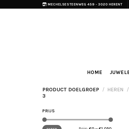
Skip
MECHELSESTEENWEG 459 - 3020 HERENT
to
content
HOME
JUWEL
PRODUCT DOELGROEP
/
HEREN
/
3
PRIJS
Min.
Max.
Prijs:
€0
—
€1.050