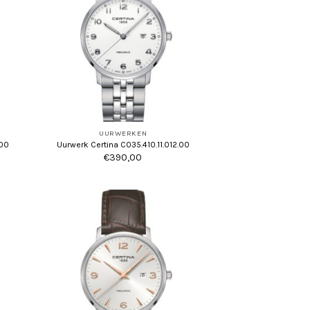
UURWERKEN
.00
Uurwerk Certina C035.410.11.012.00
€
390,00