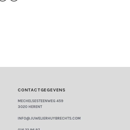
CONTACTGEGEVENS
MECHELSESTEENWEG 459
3020 HERENT
INFO@JUWELIERHUYBRECHTS.COM
016 22 96 97