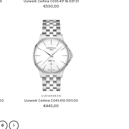
00
Uurwerk Certina C035.417.16.037.01
€
550,00
UURWERKEN
.00
Uurwerk Certina C045.410.11011.00
€
445,00
6