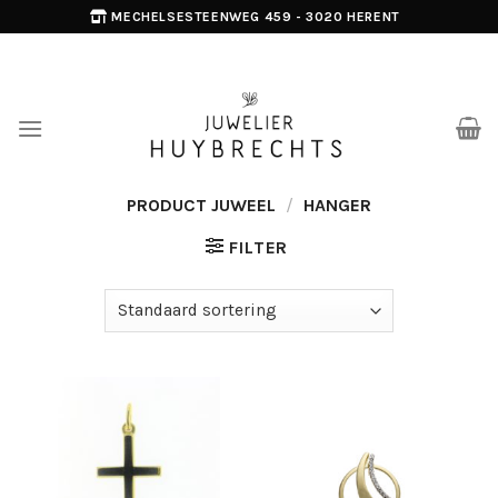
Skip
MECHELSESTEENWEG 459 - 3020 HERENT
to
content
PRODUCT JUWEEL
/
HANGER
FILTER