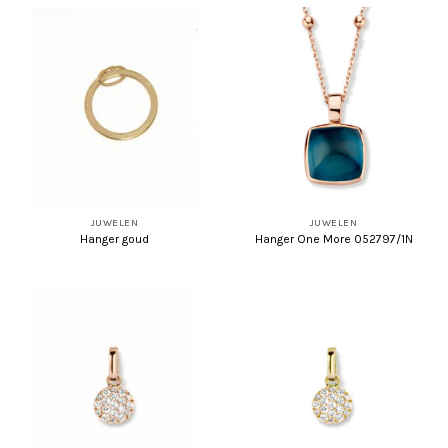
JUWELEN
JUWELEN
Hanger goud
Hanger One More 052797/1N