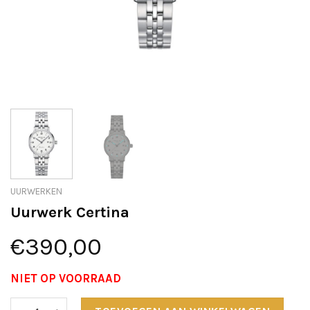
UURWERKEN
Uurwerk Certina
€
390,00
NIET OP VOORRAAD
Uurwerk Certina aantal
Alter